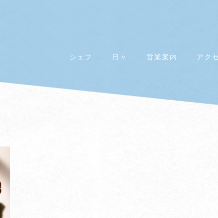
シェフ
日々
営業案内
アク