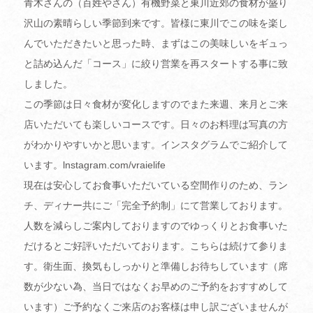
青木さんの（百姓やさん）有機野菜と東川近郊の食材が盛り
沢山の素晴らしい季節到来です。皆様に東川でこの味を楽し
んでいただきたいと思った時、まずはこの美味しいをギュっ
と詰め込んだ「コース」に絞り営業を再スタートする事に致
しました。
この季節は日々食材が変化しますのでまた来週、来月とご来
店いただいても楽しいコースです。日々のお料理は写真の方
がわかりやすいかと思います。インスタグラムでご紹介して
います。lnstagram.com/vraielife
現在は安心してお食事いただいている空間作りのため、ラン
チ、ディナー共にご「完全予約制」にて営業しております。
人数を減らしご案内しておりますのでゆっくりとお食事いた
だけるとご好評いただいております。こちらは続けて参りま
す。衛生面、換気もしっかりと準備しお待ちしています（席
数が少ない為、当日ではなくお早めのご予約をおすすめして
います）ご予約なくご来店のお客様は申し訳ございませんが