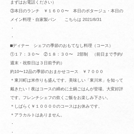
まずはお電話ください）
③本日のランチ ￥１６００〜 本日のポタージュ・本日の
メイン料理・自家製パン こちらは 2021/8/31
・
・
⬛︎ディナー シェフの季節のおもてなし料理（コース）
①１７：３０〜 ②１８：３０〜 2部制 （前日まで予約/
週末・祝祭日は３日前予約）
約10〜12品の季節のおまかせコース ￥７０００
＊東川町は米作りも盛んです。美味しい「東川米」を知って
戴きたい！夜はコースの締めに土鍋ごはんが登場。大変好評
です。フレンチシェフの炊くご飯をお楽しみ下さい。
＊しばらく￥１００００のコースはお休みです。
＊アラカルトはありません。
・
・