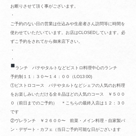
お断りさせて頂く事がございます。
・
ご予約のない日の営業は仕込みや生産者さん訪問等に時間を
使わせていただいています。お店はCLOSEDしています。必
ずこ予約をされてから御来店下さい。
・
・
ランチ パテやタルトなどビストロ料理中心のランチ
予約制１１：３０〜１４：００（LO13:00)
①ビストロコース パテやタルトなどシェフの人気のお料理
をお楽しみいただける全８品ほどの人気のコース ￥５００
０（前日までのご予約） ＊こちらの最終入店は１２：３０
です
②ヴレランチ ￥２６００〜 前菜・メイン料理・自家製パ
ン・デザート・カフェ（当日ご予約可能な日がございます