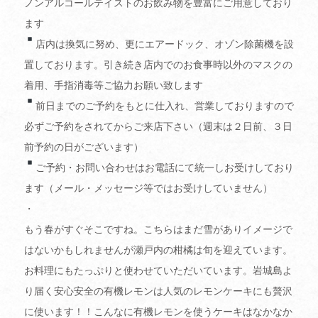
ノンアルコールテイストのお飲み物を豊富にご用意しており
ます
店内は換気に努め、更にエアードック、オゾン除菌機を設
置しております。引き続き店内でのお食事時以外のマスクの
着用、手指消毒等ご協力お願い致します
前日までのご予約をもとに仕入れ、営業しておりますので
必ずご予約をされてからご来店下さい（週末は２日前、３日
前予約の日がございます）
ご予約・お問い合わせはお電話にて統一しお受けしており
ます（メール・メッセージ等ではお受けしていません）
・
もう春がすぐそこですね。こちらはまだ雪がありイメージで
はないかもしれませんが瀬戸内の柑橘は旬を迎えています。
お料理にもたっぷりと使わせていただいています。岩城島よ
り届く安心安全の有機レモンは人気のレモンケーキにも贅沢
に使います！！こんなに有機レモンを使うケーキはなかなか